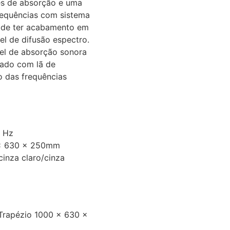
des de absorção e uma
equências com sistema
Pode ter acabamento em
el de difusão espectro.
el de absorção sonora
zado com lã de
o das frequências
0 Hz
 x 630 x 250mm
inza claro/cinza
rapézio 1000 x 630 x