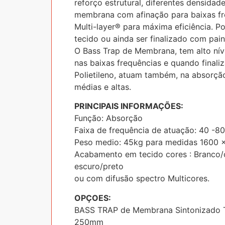
reforço estrutural, diferentes densida
membrana com afinação para baixas fr
Multi-layer® para máxima eficiência. 
tecido ou ainda ser finalizado com pain
O Bass Trap de Membrana, tem alto nív
nas baixas frequências e quando finali
Polietileno, atuam também, na absorçã
médias e altas.
PRINCIPAIS INFORMAÇÕES:
Função: Absorção
Faixa de frequência de atuação: 40 -8
Peso medio: 45kg para medidas 1600
Acabamento em tecido cores : Branco/c
escuro/preto
ou com difusão spectro Multicores.
OPÇOES:
BASS TRAP de Membrana Sintonizado T
250mm