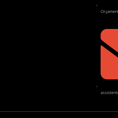
Orçament
assisten